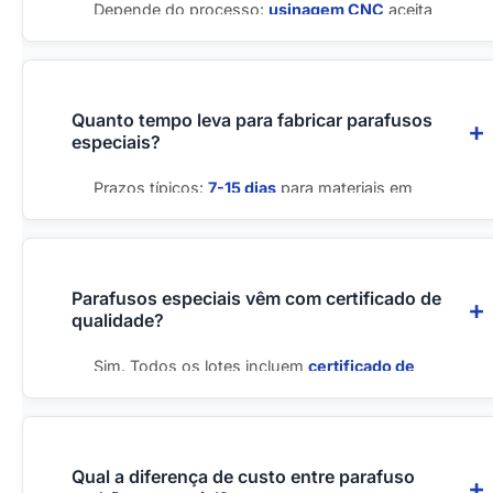
Depende do processo:
usinagem CNC
aceita
lotes de 10-100 peças (ideal para protótipos),
forjamento
requer 500-1000 peças para
viabilidade econômica, e
conformação a frio
exige 5000+ peças. Lotes menores são viáveis
Quanto tempo leva para fabricar parafusos
especiais?
mas com custo unitário proporcionalmente
maior.
Prazos típicos:
7-15 dias
para materiais em
estoque (aço carbono, inox comum),
20-30 dias
para materiais especiais nacionais (Duplex, ASTM
A193), e
30-45 dias
para matéria-prima
importada (Inconel, Monel, Hastelloy). Protótipos
Parafusos especiais vêm com certificado de
qualidade?
podem ser feitos em 5-10 dias. Urgências têm
prazo reduzido com custo adicional.
Sim. Todos os lotes incluem
certificado de
qualidade
com rastreabilidade de lote,
composição química, propriedades mecânicas
(tração, dureza) e tratamentos aplicados. Para
aplicações críticas, fornecemos certificados
EN
Qual a diferença de custo entre parafuso