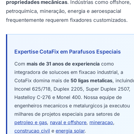
propriedades mecânicas
. Indústrias como offshore,
petroquímica, mineração, energia e aeroespacial
frequentemente requerem fixadores customizados.
Expertise CotaFix em Parafusos Especiais
Com
mais de 31 anos de experiencia
como
integradora de solucoes em fixacao industrial, a
CotaFix domina mais de
50 ligas metalicas
, incluind
Inconel 625/718, Duplex 2205, Super Duplex 2507,
Hastelloy C-276 e Monel 400. Nossa equipe de
engenheiros mecanicos e metalurgicos ja executou
milhares de projetos especiais para setores de
petroleo e gas
,
naval e offshore
,
mineracao
,
construcao civil
e
energia solar
.