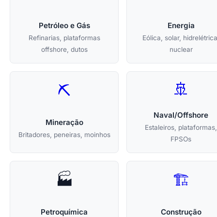
Petróleo e Gás
Energia
Refinarias, plataformas
Eólica, solar, hidrelétrica
offshore, dutos
nuclear
🚢
⛏️
Naval/Offshore
Mineração
Estaleiros, plataformas,
Britadores, peneiras, moinhos
FPSOs
🏭
🏗️
Petroquímica
Construção