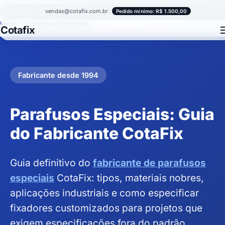
vendas@cotafix.com.br
|
Pedido mínimo: R$ 1.500,00
Inicio
Parafusos Especiais
Cotafix
Fabricante desde 1994
Parafusos Especiais: Guia
do Fabricante CotaFix
Guia definitivo do
fabricante de parafusos
especiais
CotaFix: tipos, materiais nobres,
aplicações industriais e como especificar
fixadores customizados para projetos que
exigem especificações fora do padrão