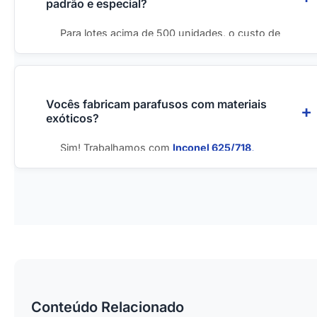
padrão e especial?
10204 tipo 3.1
(validação interna) ou
tipo 3.2
(validação por inspetor independente).
Para lotes acima de 500 unidades, o custo de
fabricação especial costuma ser apenas
10-20%
superior
ao parafuso de catálogo equivalente.
Para lotes maiores (2000+), o custo
praticamente se iguala. O valor se justifica pela
Vocês fabricam parafusos com materiais
exóticos?
adequação 100%
à aplicação, suporte técnico e
eliminação de adaptações.
Sim! Trabalhamos com
Inconel 625/718,
Hastelloy C276, Monel 400/K500, Titânio
Gr2/Gr5
e outras ligas especiais. O lote mínimo é
geralmente maior (200-500 peças) devido ao
custo da matéria-prima, e o prazo adicional de
20-40 dias para aquisição do material.
Conteúdo Relacionado