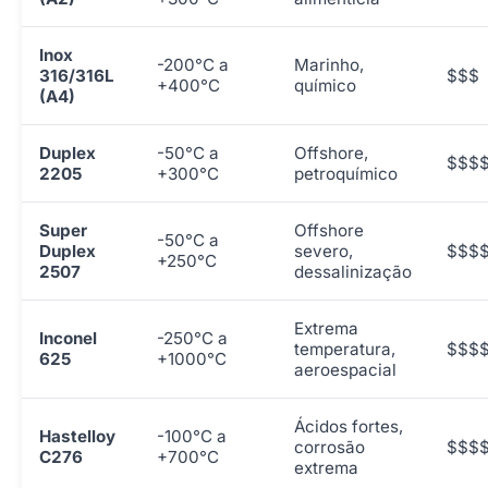
Inox
-200°C a
Marinho,
316/316L
$$$
+400°C
químico
(A4)
Duplex
-50°C a
Offshore,
$$$
2205
+300°C
petroquímico
Super
Offshore
-50°C a
Duplex
severo,
$$$
+250°C
2507
dessalinização
Extrema
Inconel
-250°C a
temperatura,
$$$
625
+1000°C
aeroespacial
Ácidos fortes,
Hastelloy
-100°C a
corrosão
$$$
C276
+700°C
extrema