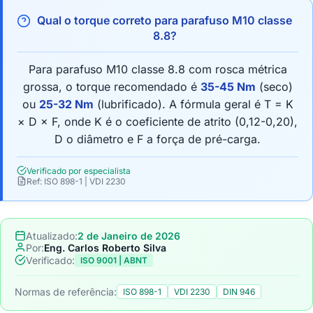
Qual o torque correto para parafuso M10 classe
8.8?
Para parafuso M10 classe 8.8 com rosca métrica
grossa, o torque recomendado é
35-45 Nm
(seco)
ou
25-32 Nm
(lubrificado). A fórmula geral é T = K
× D × F, onde K é o coeficiente de atrito (0,12-0,20),
D o diâmetro e F a força de pré-carga.
Verificado por especialista
Ref: ISO 898-1 | VDI 2230
Atualizado:
2 de Janeiro de 2026
Por:
Eng. Carlos Roberto Silva
Verificado:
ISO 9001 | ABNT
Normas de referência:
ISO 898-1
VDI 2230
DIN 946