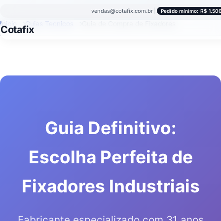
vendas@cotafix.com.br
|
Pedido mínimo: R$ 1.50
Inicio
Guias Tecnicos
Guia de Compra de Fixadores
Cotafix
Guia Definitivo:
Escolha Perfeita de
Fixadores Industriais
Fabricante especializado com 31 anos