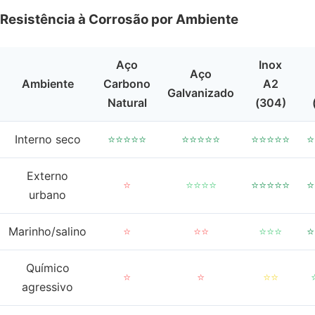
Resistência à Corrosão por Ambiente
Aço
Inox
Aço
Ambiente
Carbono
A2
Galvanizado
Natural
(304)
Interno seco
⭐⭐⭐⭐⭐
⭐⭐⭐⭐⭐
⭐⭐⭐⭐⭐
⭐
Externo
⭐
⭐⭐⭐⭐
⭐⭐⭐⭐⭐
⭐
urbano
Marinho/salino
⭐
⭐⭐
⭐⭐⭐
⭐
Químico
⭐
⭐
⭐⭐
agressivo