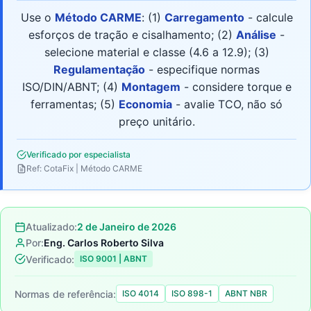
Use o
Método CARME
: (1)
Carregamento
- calcule
esforços de tração e cisalhamento; (2)
Análise
-
selecione material e classe (4.6 a 12.9); (3)
Regulamentação
- especifique normas
ISO/DIN/ABNT; (4)
Montagem
- considere torque e
ferramentas; (5)
Economia
- avalie TCO, não só
preço unitário.
Verificado por especialista
Ref: CotaFix | Método CARME
Atualizado:
2 de Janeiro de 2026
Por:
Eng. Carlos Roberto Silva
Verificado:
ISO 9001 | ABNT
Normas de referência:
ISO 4014
ISO 898-1
ABNT NBR