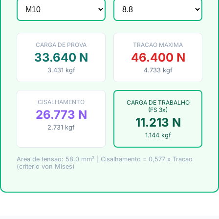
CARGA DE PROVA
TRACAO MAXIMA
33.640 N
46.400 N
3.431 kgf
4.733 kgf
CISALHAMENTO
CARGA DE TRABALHO
(FS 3x)
26.773 N
11.213 N
2.731 kgf
1.144 kgf
Area de tensao:
58.0
mm² | Cisalhamento = 0,577 x Tracao
(criterio von Mises)