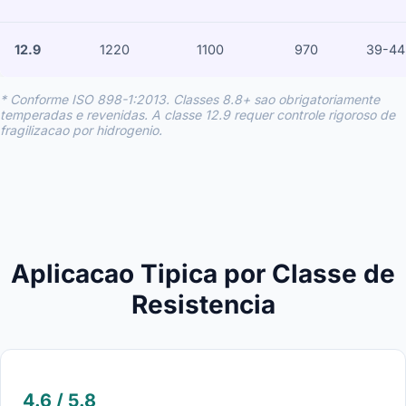
12.9
1220
1100
970
39-44
* Conforme ISO 898-1:2013. Classes 8.8+ sao obrigatoriamente
temperadas e revenidas. A classe 12.9 requer controle rigoroso de
fragilizacao por hidrogenio.
Aplicacao Tipica por Classe de
Resistencia
4.6 / 5.8