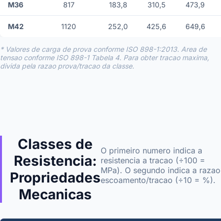
M36
817
183,8
310,5
473,9
M42
1120
252,0
425,6
649,6
* Valores de carga de prova conforme ISO 898-1:2013. Area de
tensao conforme ISO 898-1 Tabela 4. Para obter tracao maxima,
divida pela razao prova/tracao da classe.
Classes de
O primeiro numero indica a
Resistencia:
resistencia a tracao (÷100 =
MPa). O segundo indica a razao
Propriedades
escoamento/tracao (÷10 = %).
Mecanicas