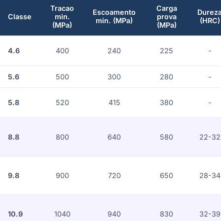
Tracao
Carga
Escoamento
Durez
Classe
min.
prova
min. (MPa)
(HRC)
(MPa)
(MPa)
4.6
400
240
225
-
5.6
500
300
280
-
5.8
520
415
380
-
8.8
800
640
580
22-32
9.8
900
720
650
28-34
10.9
1040
940
830
32-39