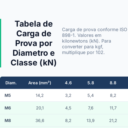
Tabela de
Carga de prova conforme ISO
Carga de
898-1. Valores em
kilonewtons (kN). Para
Prova por
converter para kgf,
Diametro e
multiplique por 102.
Classe (kN)
Diam.
Area (mm²)
4.6
5.8
8.8
M5
14,2
3,2
5,4
8,2
M6
20,1
4,5
7,6
11,7
M8
36,6
8,2
13,9
21,2