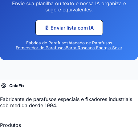
Envie sua planilha ou texto e nossa IA organiza e
sugere equivalentes.
📄 Enviar lista com IA
Fábrica de Parafusos
Atacado de Parafusos
Fornecedor de Parafusos
Barra Roscada Energia Solar
Fabricante de parafusos especiais
e fixadores industriais
sob medida desde 1994.
Produtos