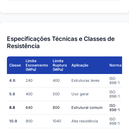
Especificações Técnicas e Classes de
Resistência
Limite
Limite
Classe
Escoamento
Ruptura
Aplicação
Norma
(MPa)
(MPa)
ISO
4.6
240
400
Estruturas leves
898-1
ISO
5.8
400
500
Uso geral
898-1
ISO
8.8
640
800
Estrutural comum
898-1
ISO
10.9
900
1040
Alta resistência
898-1