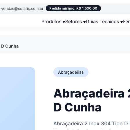
vendas@cotafix.com.br
|
Pedido mínimo: R$ 1.500,00
Produtos
Setores
Guias Técnicos
Fe
o D Cunha
Abraçadeiras
Abraçadeira 
D Cunha
Abraçadeira 2 Inox 304 Tipo D 