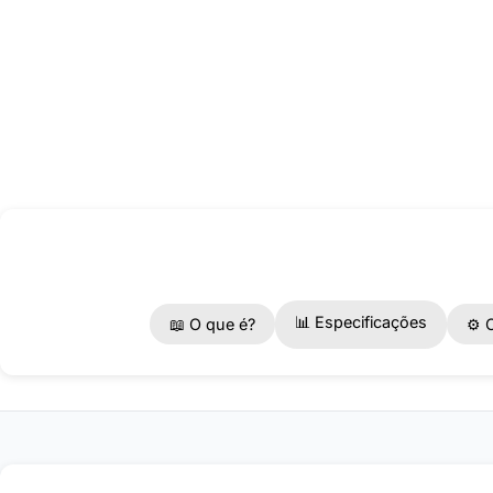
📊 Especificações
📖 O que é?
⚙️ 