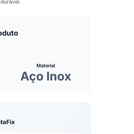
 durável.
oduto
Material
Aço Inox
taFix